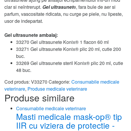
clar si neîntrerupt.
Gel ultrasunet
e, fara bule de aer si
parfum, vascositate ridicata, nu curge pe piele, nu lipeste,
usor de indepartat.
Gel ultrasunete ambalaj:
33270 Gel ultrasunete Konix® 1 flacon 60 ml
33271 Gel ultrasunete Konix® plic 20 ml, cutie 200
buc.
33269 Gel ultrasunete steril Konix® plic 20 ml, cutie
48 buc.
Cod produs:
V33270
Categorie:
Consumabile medicale
veterinare
,
Produse medicale veterinare
Produse similare
Consumabile medicale veterinare
Masti medicale mask-op® tip
IIR cu viziera de protectie -