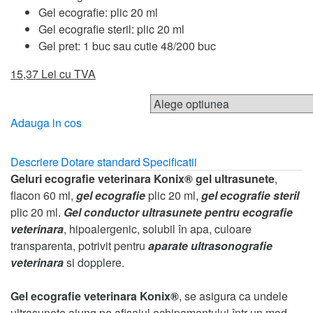
Gel ecografie: plic 20 ml
Gel ecografie steril: plic 20 ml
Gel pret: 1 buc sau cutie 48/200 buc
15,37
Lei cu TVA
Alege optiunea dorita
Adauga in cos
Descriere
Dotare standard
Specificatii
Geluri ecografie veterinara Konix® gel ultrasunete
,
flacon 60 ml,
gel ecografie
plic 20 ml,
gel ecografie steril
plic 20 ml.
Gel conductor ultrasunete pentru ecografie
veterinara
, hipoalergenic, solubil în apa, culoare
transparenta, potrivit pentru
aparate ultrasonografie
veterinara
si dopplere.
Gel ecografie veterinara Konix®
, se asigura ca undele
ultrasunete ajung pe afisajul echipamentului într-un mod