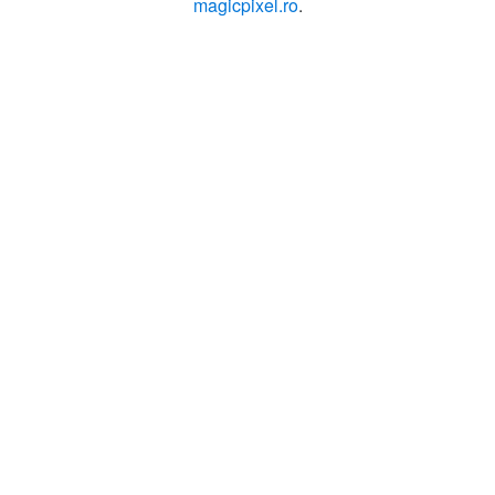
magicpixel.ro
.