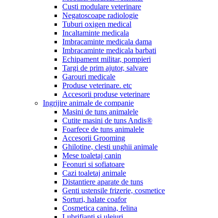
Custi modulare veterinare
Negatoscoape radiologie
Tuburi oxigen medical
Incaltaminte medicala
Imbracaminte medicala dama
Imbracaminte medicala barbati
Echipament militar, pompieri
Targi de prim ajutor, salvare
Garouri medicale
Produse veterinare. etc
Accesorii produse veterinare
Ingrijire animale de companie
Masini de tuns animalele
Cutite masini de tuns Andis®
Foarfece de tuns animalele
Accesorii Grooming
Ghilotine, clesti unghii animale
Mese toaletaj canin
Feonuri si sofiatoare
Cazi toaletaj animale
Distantiere aparate de tuns
Genti ustensile frizerie, cosmetice
Sorturi, halate coafor
Cosmetica canina, felina
Lubrifianti si uleiuri