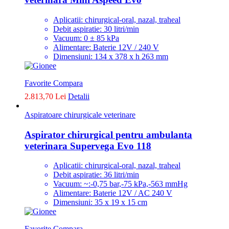
Aplicatii: chirurgical-oral, nazal, traheal
Debit aspiratie: 30 litri/min
Vacuum: 0 ± 85 kPa
Alimentare: Baterie 12V / 240 V
Dimensiuni: 134 x 378 x h 263 mm
Favorite
Compara
2.813,70 Lei
Detalii
Aspiratoare chirurgicale veterinare
Aspirator chirurgical pentru ambulanta
veterinara Supervega Evo 118
Aplicatii: chirurgical-oral, nazal, traheal
Debit aspiratie: 36 litri/min
Vacuum: ~:-0,75 bar,-75 kPa,-563 mmHg
Alimentare: Baterie 12V / AC 240 V
Dimensiuni: 35 x 19 x 15 cm
Favorite
Compara