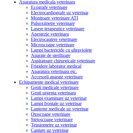
Aparatura medicala veterinara
Ecografe veterinare
Electrocardiografe uz veterinar
Monitoare veterinare ATI
Pulsoximetre veterinare
Lasere terapeutice veterinare
Anestezie veterinara
Electrocautere veterinare
Microscoape veterinare
Lampi bactericide cu ultraviolete
Aparate de sterilizare
Aspiratoare chirurgicale veterinare
Frigidere laborator medical
Aparatura veterinara etc.
Accesorii aparate veterinare
Echipamente medical veterinare
Genti medicale veterinare
Genti urgenta veterinara
Lampi examinare uz veterinar
Lampi frontale uz veterinar
Lanterne medicale uz veterinar
Otoscoape veterinare
Stetoscoape veterinare
Tensiometre uz veterinar
Cantare uz veterinar