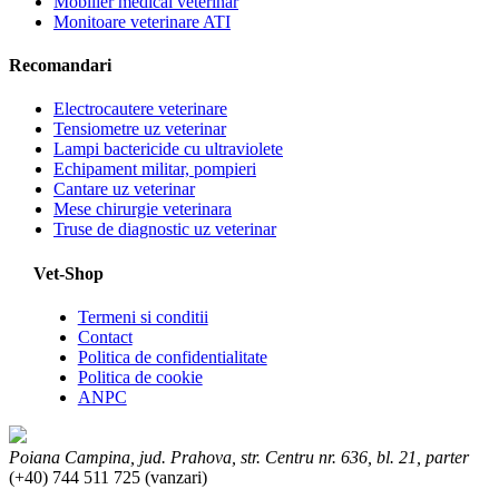
Mobilier medical veterinar
Monitoare veterinare ATI
Recomandari
Electrocautere veterinare
Tensiometre uz veterinar
Lampi bactericide cu ultraviolete
Echipament militar, pompieri
Cantare uz veterinar
Mese chirurgie veterinara
Truse de diagnostic uz veterinar
Vet-Shop
Termeni si conditii
Contact
Politica de confidentialitate
Politica de cookie
ANPC
Poiana Campina, jud. Prahova, str. Centru nr. 636, bl. 21, parter
(+40) 744 511 725 (vanzari)