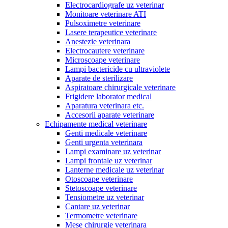
Electrocardiografe uz veterinar
Monitoare veterinare ATI
Pulsoximetre veterinare
Lasere terapeutice veterinare
Anestezie veterinara
Electrocautere veterinare
Microscoape veterinare
Lampi bactericide cu ultraviolete
Aparate de sterilizare
Aspiratoare chirurgicale veterinare
Frigidere laborator medical
Aparatura veterinara etc.
Accesorii aparate veterinare
Echipamente medical veterinare
Genti medicale veterinare
Genti urgenta veterinara
Lampi examinare uz veterinar
Lampi frontale uz veterinar
Lanterne medicale uz veterinar
Otoscoape veterinare
Stetoscoape veterinare
Tensiometre uz veterinar
Cantare uz veterinar
Termometre veterinare
Mese chirurgie veterinara