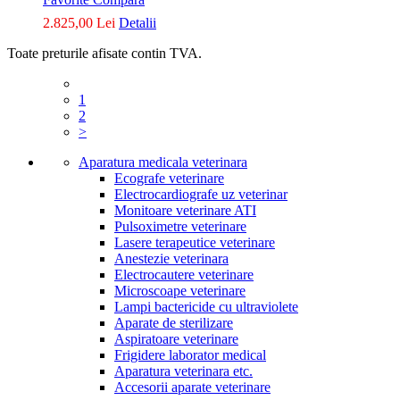
2.825,00 Lei
Detalii
Toate preturile afisate contin TVA.
1
2
>
Aparatura medicala veterinara
Ecografe veterinare
Electrocardiografe uz veterinar
Monitoare veterinare ATI
Pulsoximetre veterinare
Lasere terapeutice veterinare
Anestezie veterinara
Electrocautere veterinare
Microscoape veterinare
Lampi bactericide cu ultraviolete
Aparate de sterilizare
Aspiratoare veterinare
Frigidere laborator medical
Aparatura veterinara etc.
Accesorii aparate veterinare