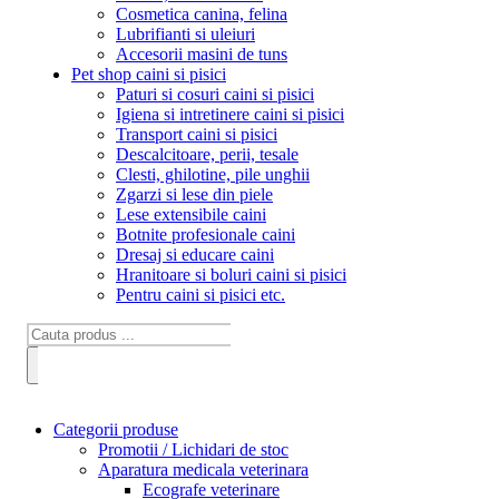
Cosmetica canina, felina
Lubrifianti si uleiuri
Accesorii masini de tuns
Pet shop caini si pisici
Paturi si cosuri caini si pisici
Igiena si intretinere caini si pisici
Transport caini si pisici
Descalcitoare, perii, tesale
Clesti, ghilotine, pile unghii
Zgarzi si lese din piele
Lese extensibile caini
Botnite profesionale caini
Dresaj si educare caini
Hranitoare si boluri caini si pisici
Pentru caini si pisici etc.
Categorii produse
Promotii / Lichidari de stoc
Aparatura medicala veterinara
Ecografe veterinare