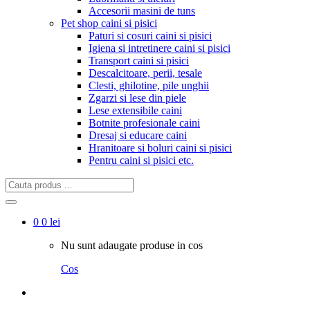
Accesorii masini de tuns
Pet shop caini si pisici
Paturi si cosuri caini si pisici
Igiena si intretinere caini si pisici
Transport caini si pisici
Descalcitoare, perii, tesale
Clesti, ghilotine, pile unghii
Zgarzi si lese din piele
Lese extensibile caini
Botnite profesionale caini
Dresaj si educare caini
Hranitoare si boluri caini si pisici
Pentru caini si pisici etc.
Cauta
produs:
0
0 lei
Nu sunt adaugate produse in cos
Cos