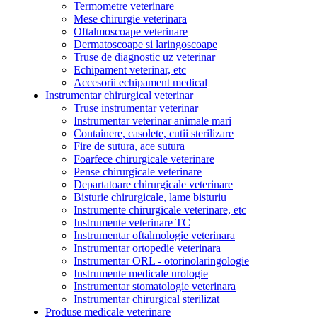
Termometre veterinare
Mese chirurgie veterinara
Oftalmoscoape veterinare
Dermatoscoape si laringoscoape
Truse de diagnostic uz veterinar
Echipament veterinar, etc
Accesorii echipament medical
Instrumentar chirurgical veterinar
Truse instrumentar veterinar
Instrumentar veterinar animale mari
Containere, casolete, cutii sterilizare
Fire de sutura, ace sutura
Foarfece chirurgicale veterinare
Pense chirurgicale veterinare
Departatoare chirurgicale veterinare
Bisturie chirurgicale, lame bisturiu
Instrumente chirurgicale veterinare, etc
Instrumente veterinare TC
Instrumentar oftalmologie veterinara
Instrumentar ortopedie veterinara
Instrumentar ORL - otorinolaringologie
Instrumente medicale urologie
Instrumentar stomatologie veterinara
Instrumentar chirurgical sterilizat
Produse medicale veterinare