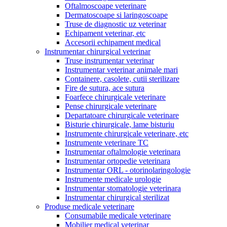
Oftalmoscoape veterinare
Dermatoscoape si laringoscoape
Truse de diagnostic uz veterinar
Echipament veterinar, etc
Accesorii echipament medical
Instrumentar chirurgical veterinar
Truse instrumentar veterinar
Instrumentar veterinar animale mari
Containere, casolete, cutii sterilizare
Fire de sutura, ace sutura
Foarfece chirurgicale veterinare
Pense chirurgicale veterinare
Departatoare chirurgicale veterinare
Bisturie chirurgicale, lame bisturiu
Instrumente chirurgicale veterinare, etc
Instrumente veterinare TC
Instrumentar oftalmologie veterinara
Instrumentar ortopedie veterinara
Instrumentar ORL - otorinolaringologie
Instrumente medicale urologie
Instrumentar stomatologie veterinara
Instrumentar chirurgical sterilizat
Produse medicale veterinare
Consumabile medicale veterinare
Mobilier medical veterinar