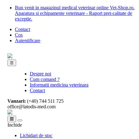
Bun venit in magazinul medical veterinar online Vet-Shop.ro.
Aparatura si echipamente veterinare - Raport pret-calitate de
exceptie.
Contact
Cos
Autentificare
☰
Despre noi
Cum comand ?
Informatii medicina veterinara
Contact
Vanzari:
(+40) 744 511 725
office@latodis-med.com
Inchide
Lichidari de stoc